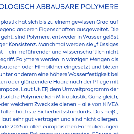
IOLOGISCH ABBAUBARE POLYMERE
plastik hat sich bis zu einem gewissen Grad auf
egend anderen Eigenschaften ausgeweitet. Die
s geht, sind Polymere, entweder in Wasser gelöst
iger Konsistenz. Manchmal werden sie „flüssiges
t – ein irreführender und wissenschaftlich nicht
Begriff. Polymere werden in winzigen
Men
gen als
lisatoren oder Filmbildner eingesetzt und bieten
 unter anderem eine höhere Wasserfestigkeit bei
n oder glänzendere Haare nach der Pflege mit
ampoos. Laut UNEP, dem Umweltprogramm der
 solche Polymere kein Mikroplastik. Ganz gleich,
oder welchem Zweck sie dienen – alle von
NIVEA
üllen höchste Sicherheitsstandards. Das heißt,
Haut sehr gut vertragen und sind nicht allergen.
 Ende 2025 in allen europäischen Formulierungen