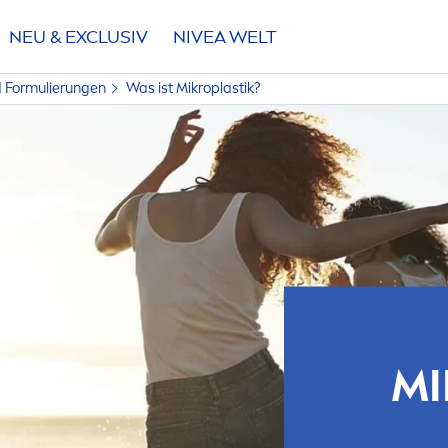
NEU & EXCLUSIV
NIVEA
WELT
d Formulierungen
Was ist Mikroplastik?
MI