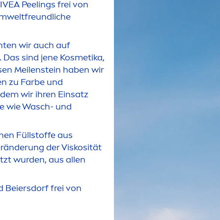
IVEA
Peelings frei von
umweltfreundliche
hten wir auch auf
 Das sind jene Kosmetika,
en Meilenstein haben wir
gen zu Farbe und
dem wir ihren Einsatz
te wie Wasch- und
nen Füllstoffe aus
eränderung der Viskosität
zt wurden, aus allen
 Beiersdorf frei von