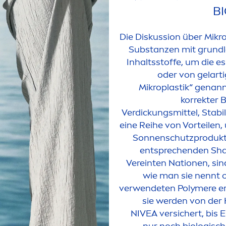
B
Die Diskussion über Mikro
Substanzen mit grundl
Inhaltsstoffe, um die e
oder von gelart
Mikroplastik“ genann
korrekter 
Verdickungsmittel, Stabi
eine Reihe von Vorteilen,
Sonnenschutzprodukte
entsprechenden Sh
Vereinten Nationen, sind
wie man sie nennt 
verwendeten Polymere erf
sie werden von der 
NIVEA
versichert, bis