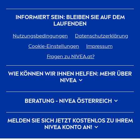
INFORMIERT SEIN: BLEIBEN SIE AUF DEM
LAUFENDEN
Nutzungsbedingungen
Datenschutzerklärung
Cookie-Einstellungen
Impressum
Fragen zu
NIVEA
.at?
WIE KÖNNEN WIR IHNEN HELFEN: MEHR ÜBER
NIVEA
Marken-Geschichte
Für
NIVEA
arbeiten
BERATUNG -
NIVEA
ÖSTERREICH
Nachhaltigkeit bei
NIVEA
Kontakt
Pickel auf der Wange
Pickel am Rücken
MELDEN SIE SICH JETZT KOSTENLOS ZU IHREM
Hyaluron
säure für die Haut
NIVEA
KONTO AN!
Was hilft gegen Falten?
Was ist Dexpanthenol?
Alle aktuellen Highlights, Pflegetipps,