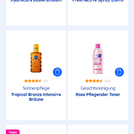
Hydro
Care
Rasierschaum
Fresh
Active
Spray 250ml
(11)
(40)
Sonnenpflege
Gesichtsreinigung
Tropical
Bronze
Intensive
Rose
Pflegender Toner
Bräune
Vegan