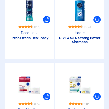
(231)
(586)
Deodorant
Haare
Fresh
Ocean Deo Spray
NIVEA
MEN
Strong Power
Shampoo
(139)
(184)