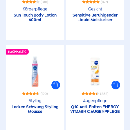
(310)
(149)
Körperpflege
Gesicht
Sun
Touch Body Lotion
Sensitive
Beruhigender
400ml
L
iq
uid Moisturiser
NACHHALTIG
(190)
(282)
Styling
Augenpflege
Locken Schwung Styling
Q10 Anti-Falten ENERGY
Mousse
VITAMIN
C AUGENPFLEGE