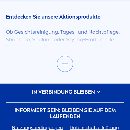
Entdecken Sie unsere Aktionsprodukte
Ob Gesichtsreinigung, Tages- und Nachtpflege,
Shampoo, Spülung oder Styling-Produkt alle
Produkte hier haben eins gemeinsam: Sie
bekom
men
Sie im
NIVEA
.at Online Shop
günstiger! Natürlich entsprechen alle diese
Produkte noch immer unseren hohen
Qualitätsansprüchen, Sie können also getrost
bestellen – Haken gibt es bei diesen Aktionen
IN VERBINDUNG BLEIBEN
keinen.
Wiederkom
men
lohnt sich!
INFORMIERT SEIN: BLEIBEN SIE AUF DEM
LAUFENDEN
Schauen Sie immer wieder in unserem Sale
Nutzungsbedingungen
Datenschutzerklärung