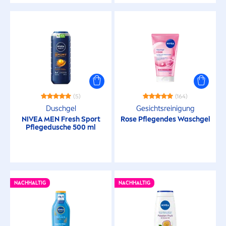
(5)
(164)
Duschgel
Gesichtsreinigung
NIVEA
MEN
Fresh
Sport
Rose
Pflegendes Waschgel
Pflegedusche 500 ml
NACHHALTIG
NACHHALTIG