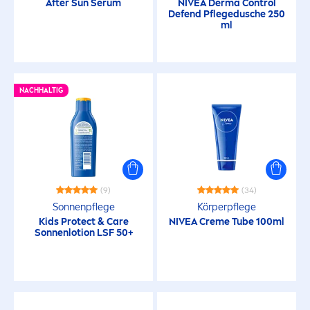
After
Sun
Serum
NIVEA
Derma Control
Defend Pflegedusche 250
ml
Handcreme
Intimpflege
NACHHALTIG
Körper
Körperpflege
(9)
(34)
Körperreinigung
Sonnenpflege
Körperpflege
Kids
Protect
&
Care
NIVEA
Creme
Tube 100ml
Sonnenlotion LSF 50+
Lippenpflege
Make-Up