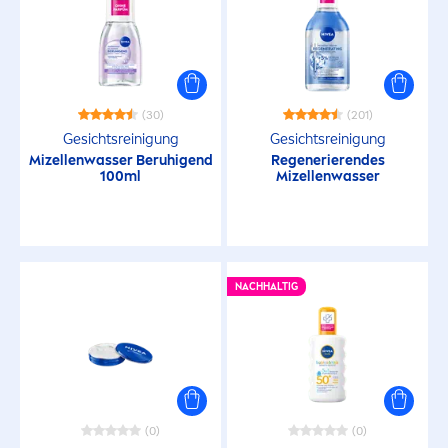
Anti-Unreinheiten
Atmungsaktiv
(30)
(201)
augenärztlich getestet
Gesichtsreinigung
Gesichtsreinigung
Mizellenwasser Beruhigend
Regenerierendes
100ml
Mizellenwasser
aus recycelten Materialien
bärtige Haut
NACHHALTIG
Beruhigend
Beruhigend
Biologisch Abbaubare Formel
(0)
(0)