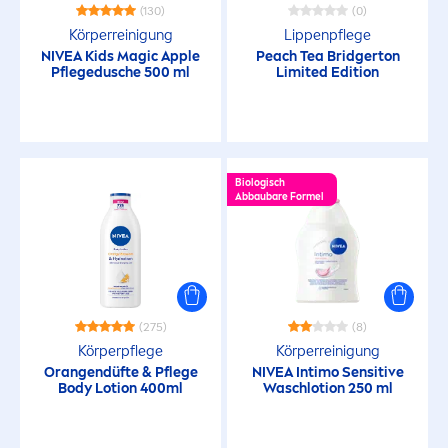
(130)
(0)
Sun Face
Körperreinigung
Lip
penpflege
NIVEA
Kids Magic Apple
Peach Tea Bridgerton
Pflegedusche 500 ml
Limited Edition
EIGENSCHAFTEN
0% Alkohol
Biologisch
Abbaubare Formel
0% Rückstände
100% Klimaneutralisiertes Produkt
(275)
(8)
100% transparent
Körperpflege
Körperreinigung
Orangendüfte & Pflege
NIVEA
Intimo
Sensitive
Body Lotion 400ml
24H Fresh Effect
Waschlotion 250 ml