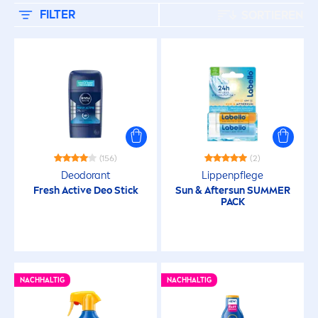
Männer
FILTER
SORTIEREN
Sonne
PRODUKTTYP
Augenpflege
(156)
(2)
Baby Care
Deodorant
Lip
penpflege
Fresh
Active
Deo Stick
Sun
& After
sun
SUMMER
PACK
Baby Cleansing
Baby Sun
NACHHALTIG
NACHHALTIG
Deodorant