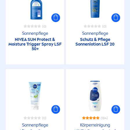
Deodorant
Düfte
(0)
(0)
Sonnenpflege
Sonnenpflege
NIVEA
SUN
Protect
&
Schutz & Pflege
Duschgel
Moisture Trigger Spray LSF
Sonnenlotion LSF 20
50+
Geschenke
Gesicht
Gesichtspflege
Gesichtsreinigung
(0)
(184)
Sonnenpflege
Körperreinigung
Haare