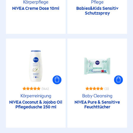
Körperpflege
Pflege
NIVEA
Creme
Dose 10ml
Babies&Kids Sensitiv
Definierte Locken
Schutzspray
Deo-Schutz
einfache Anwendung
Energiespendend
Erfrischend
(144)
(3)
Körperreinigung
Baby Cleansing
extra wasserfest
NIVEA
Coconut & Jojoba Oil
NIVEA
Pure
&
Sensitive
Pflegedusche 250 ml
Feuchttücher
Farbe & Glanz