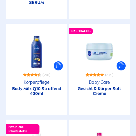
SERUM
Anti-Glanz
NACHHALTIG
Anti-Irritation
Anti-Juckreiz
Antioxidans
(201)
(375)
Körperpflege
Baby
Care
Anti-Rötungen
Body Milk Q10 Straffend
Gesicht & Körper Soft
400ml
Creme
Anti-Schuppen
Anti-Transpirant-Schutz
Natürliche
Inhaltsstoffe