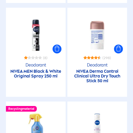
24h Halt
24h Pflege
2-in-1
48h Pflege
(8)
(298)
Deodorant
Deodorant
72h Pflege
NIVEA
MEN
Black
&
White
NIVEA
Derma Control
Original
Spray 250 ml
Clinical Ultra Dry Touch
Stick 50 ml
After Sun
aktiviert die Bräune
Recyclingmaterial
als Make-up-Grundlage geeignet