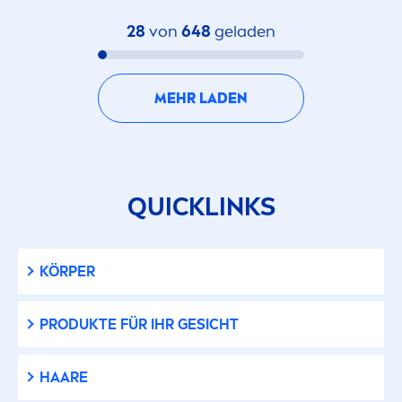
farbiger Sonnenschutz
28
von
648
geladen
Farbschutz
MEHR LADEN
Farbstofffrei
Feuchtigkeitsspendend
QUICKLINKS
Frei von Mineralölen
für Kinder geeignet
KÖRPER
für Kinder und Babys geeignet
PRODUKTE FÜR IHR GESICHT
für langanhaltende Bräune
HAARE