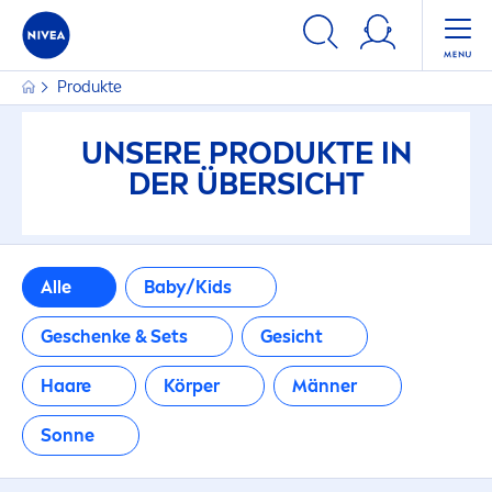
FILTER
Produkte
PRODUKTKATEGORIE
UNSERE PRODUKTE IN
Baby/Kids
DER ÜBERSICHT
Geschenke & Sets
Alle
Baby/Kids
Gesicht
Geschenke & Sets
Gesicht
Haare
Haare
Körper
Männer
Körper
Sonne