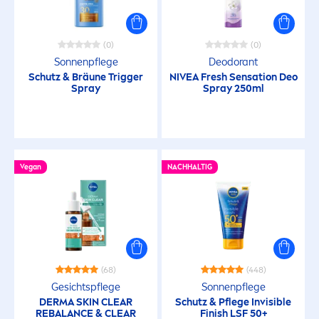
Aluminiumfrei
(0)
(0)
angenehm weiches Hautgefühl
Sonnenpflege
Deodorant
Schutz & Bräune Trigger
NIVEA
Fresh
Sensation
Deo
Spray
Spray 250ml
angenehmer Duft
Anreichernd
Vegan
NACHHALTIG
Anti-Aging
antibakteriell
Anti-Cellulite
(68)
(448)
Gesichtspflege
Sonnenpflege
DERMA
SKIN
CLEAR
Schutz & Pflege Invisible
Anti-Falten
RE
BALANCE
& CLEAR
Finish LSF 50+