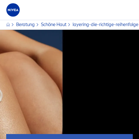
Beratung
Schöne Haut
layering-die-richtige-reihenfolge