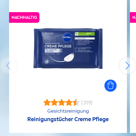
NACHHALTIG
N
(319)
Gesichtsreinigung
Reinigungstücher
Creme
Pflege