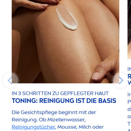
I
IN 3 SCHRITTEN ZU GEPFLEGTER HAUT
I
TONING: REINIGUNG IST DIE BASIS
P
d
Die Gesichtspflege beginnt mit der
a
Reinigung. Ob Mizellenwasser,
T
Reinigungstücher
, Mousse, Milch oder