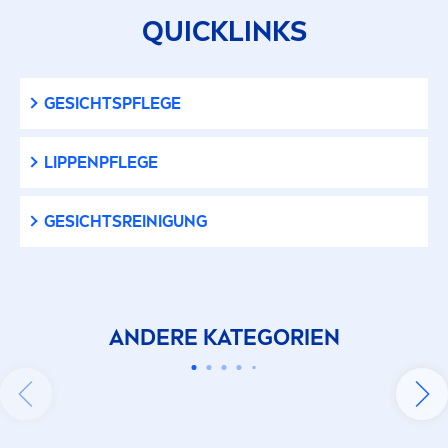
QUICKLINKS
50+
GESICHTSPFLEGE
BEDÜRFNISSE
LIP
PENPFLEGE
Dry lips
GESICHTSREINIGUNG
Falten
Hautunreinheiten
ANDERE KATEGORIEN
Hydration
NIVEA
Specials
20 Produkte
Lip care