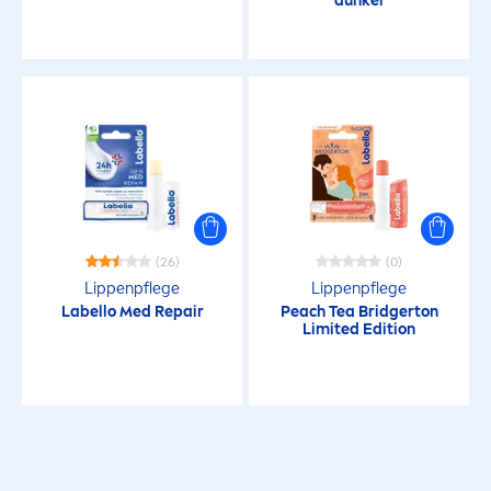
dunkel
Microplastik
Mineralöl
Parfum
Silikone
(26)
(0)
LICHTSCHUTZFAKTOR
Lip
penpflege
Lip
penpflege
Labello
Med
Repair
Peach Tea Bridgerton
Limited Edition
15
30
50