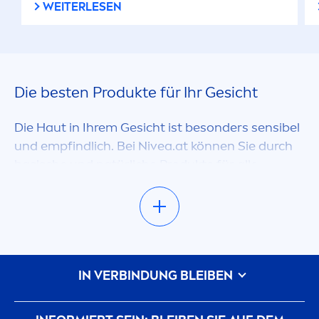
WEITERLESEN
Die besten Produkte für Ihr Gesicht
Die Haut in Ihrem Gesicht ist besonders sensibel
und empfindlich. Bei
Nivea
.at können Sie durch
basische und natürliche Produkte für alle
Hauttypen stöbern, um Ihren persönlichen
Lieblingsprodukte zu finden. Die richtigen
Produkte für Ihre Pflege, Reinigung und Ihr
Make-Up sollten stets perfekt auf die
Bedürfnisse Ihrer Haut abgestimmt sein.
IN VERBINDUNG BLEIBEN
Tages- und Nachtpflege