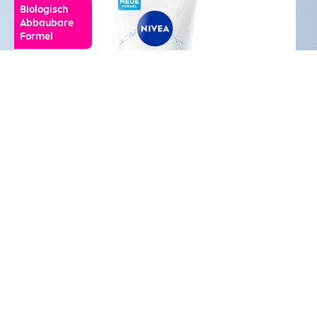
Biologisch
Abbaubare
Formel
(39)
Körperreinigung
NIVEA
Creme
Peeling 200ml