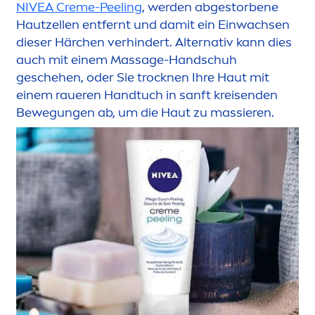
NIVEA
Creme
-Peeling
, werden abgestorbene
Hautzellen entfernt und damit ein Einwachsen
dieser Härchen verhindert. Alternativ kann dies
auch mit einem Massage-Handschuh
geschehen, oder Sie t
rock
nen Ihre Haut mit
einem raueren Handtuch in sanft kreisenden
Bewegungen ab, um die Haut zu massieren.