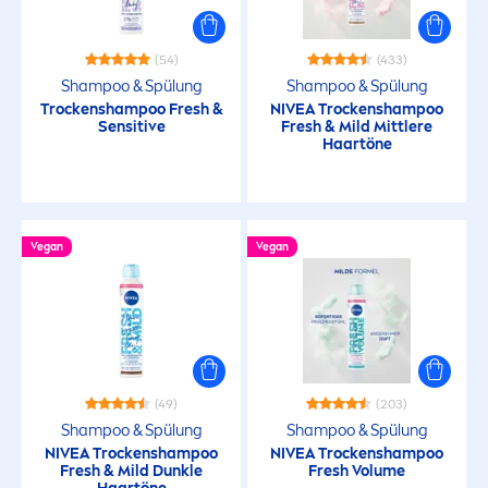
(54)
(433)
Shampoo & Spülung
Shampoo & Spülung
T
rock
enshampoo
Fresh
&
NIVEA
T
rock
enshampoo
Sensitive
Fresh
& Mild Mittlere
Haartöne
Vegan
Vegan
(49)
(203)
Shampoo & Spülung
Shampoo & Spülung
NIVEA
T
rock
enshampoo
NIVEA
T
rock
enshampoo
Fresh
& Mild Dunkle
Fresh
Volume