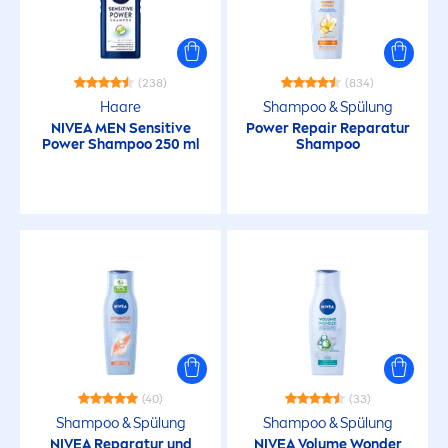
Normales Haar
Strapazierte Kopfhaut
(238)
(834)
Haare
Shampoo & Spülung
Strapaziertes Haar
NIVEA
MEN
Sensitive
Power
Repair
Reparatur
Power Shampoo 250 ml
Shampoo
Stumpfes Haar
BEDÜRFNISSE
Greasy Hair
Greasy Scalp
(40)
(33)
Hair Care
Shampoo & Spülung
Shampoo & Spülung
NIVEA
Reparatur und
NIVEA
Volume Wonder