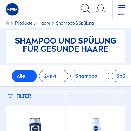
FILTER
Produkte
Haare
Shampoo & Spülung
HAARTYP
SHAMPOO UND SPÜLUNG
Alle Haartypen
FÜR GE
SUN
DE HAARE
Alterndes Haar
Alle
2-in-1
Shampoo
Spülu
Blondes Haar
FILTER
Braunes Haar
SORTIEREN
Fettiges Haar