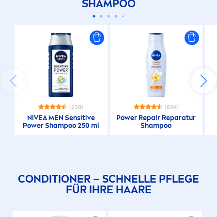
SHAMPOO
(238)
(834)
NIVEA
MEN
Sensitive
Power
Repair
Reparatur
Power Shampoo 250 ml
Shampoo
B
CONDITIONER – SCHNELLE PFLEGE
FÜR IHRE HAARE