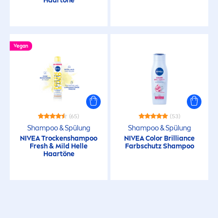
Haartöne
Vegan
(65)
(53)
Shampoo & Spülung
Shampoo & Spülung
NIVEA
T
rock
enshampoo
NIVEA
Color
Brilliance
Fresh
& Mild Helle
Farbschutz Shampoo
Haartöne