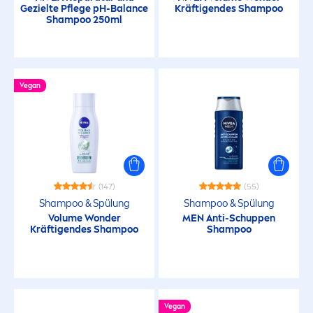
Gezielte Pflege pH-
Balance
Kräftigendes Shampoo
Hair Protection
Shampoo 250ml
Hair Volume
Vegan
Mehr Volumen
Refreshment
Sensitive Scalp
(147)
(55)
Shampoo & Spülung
Shampoo & Spülung
Volume Wonder
MEN
Anti-Schuppen
Strapaziertes Haar
Kräftigendes Shampoo
Shampoo
Stumpfes Haar
Vegan
Vegan