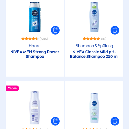
NICHT-INHALTSSTOFFE
Microplastik
(586)
(10)
Haare
Shampoo & Spülung
Silikone
NIVEA
MEN
Strong Power
NIVEA
Classic Mild pH-
Shampoo
Balance
Shampoo 250 ml
AUSGEWÄHLTE FILTER
Vegan