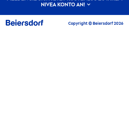
Hyaluron
säure für die Haut
NIVEA
KONTO AN!
Was hilft gegen Falten?
Was ist Dexpanthenol?
Alle aktuellen Highlights, Pflegetipps,
Inspirationen, Angebote und gratis
Copyright © Beiersdorf 2026
Produktproben
E-Mail
WEITER