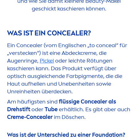
und wie Sie damit kleinere
Beauty
-Makel
geschickt kaschieren können.
WAS IST EIN CONCEALER?
Ein Concealer (vom Englischen „to conceal“ für
„verstecken“) ist eine Abdeck
creme
, die
Augenringe,
Pickel
oder leichte Rötungen
kaschieren kann. Das Produkt verfügt über
optisch ausgleichende Farbpig
men
te, die die
Haut aufhellen und Unebenheiten sowie
Unreinheiten überdecken.
Am häufigsten sind
flüssige Concealer als
Drehstift
oder
Tube
erhältlich. Es gibt aber auch
Creme
-Concealer
im Döschen.
Was ist der Unterschied zu einer Foundation?