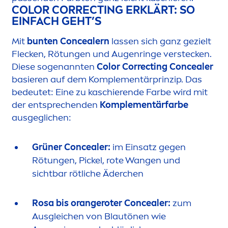
COLOR
CORRECTING ERKLÄRT: SO
EINFACH GEHT’S
Mit
bunten Concealern
lassen sich ganz gezielt
Flecken, Rötungen und Augenringe verstecken.
Diese sogenannten
Color
Correcting Concealer
basieren auf dem Komple
men
tärprinzip. Das
bedeutet: Eine zu kaschierende Farbe wird mit
der entsprechenden
Komple
men
tärfarbe
ausgeglichen:
Grüner Concealer:
im Einsatz gegen
Rötungen, Pickel, rote Wangen und
sichtbar rötliche Äderchen
Rosa bis orangeroter Concealer:
zum
Ausgleichen von Blautönen wie