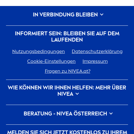
IN VERBINDUNG BLEIBEN
INFORMIERT SEIN: BLEIBEN SIE AUF DEM
LAUFENDEN
Nutzungsbedingungen
Datenschutzerklärung
Cookie-Einstellungen
Impressum
Fragen zu
NIVEA
.at?
WIE KÖNNEN WIR IHNEN HELFEN: MEHR ÜBER
NIVEA
Marken-Geschichte
Für
NIVEA
arbeiten
BERATUNG -
NIVEA
ÖSTERREICH
Nachhaltigkeit bei
NIVEA
Kontakt
Pickel auf der Wange
Pickel am Rücken
MELDEN SIE SICH JETZT KOSTENLOS ZU IHREM