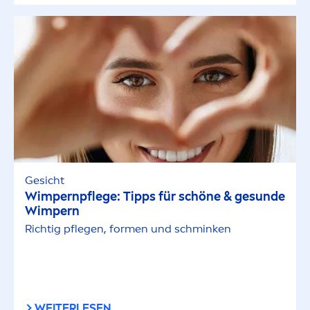
Gesicht
Wimpernpflege: Tipps für schöne & ge
sun
de
Wimpern
Richtig pflegen, for
men
und schminken
WEITERLESEN